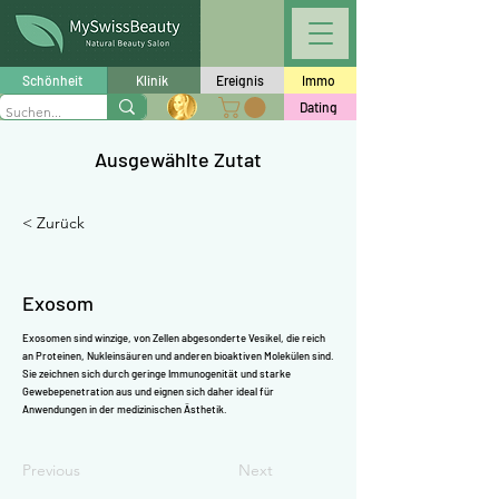
Γ
Schönheit
Klinik
Ereignis
Immo
Dating
Ausgewählte Zutat
< Zurück
Exosom
Exosomen sind winzige, von Zellen abgesonderte Vesikel, die reich
an Proteinen, Nukleinsäuren und anderen bioaktiven Molekülen sind.
Sie zeichnen sich durch geringe Immunogenität und starke
Gewebepenetration aus und eignen sich daher ideal für
Anwendungen in der medizinischen Ästhetik.
Previous
Next