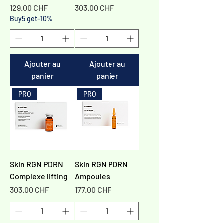
Γ
Prix
Prix
129.00 CHF
303.00 CHF
Buy5 get-10%
Ajouter au
Ajouter au
panier
panier
PRO
PRO
Skin RGN PDRN
Skin RGN PDRN
Complexe lifting
Ampoules
Prix
Prix
303.00 CHF
177.00 CHF