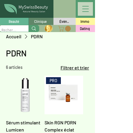
Beauté
Clinique
Évèn..
Immo
Dating
Accueil
PDRN
PDRN
6 articles
Filtrer et trier
PRO
Sérum stimulant
Skin RGN PDRN
Lumicen
Complex éclat