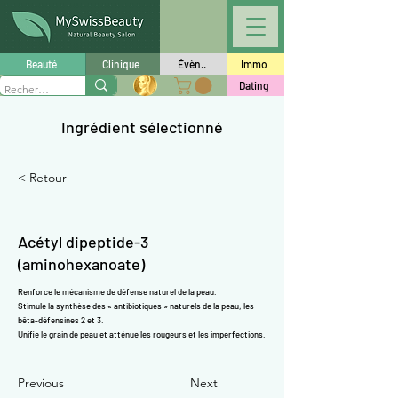
Γ
Beauté
Clinique
Évèn..
Immo
Dating
Ingrédient sélectionné
< Retour
Acétyl dipeptide-3
(aminohexanoate)
Renforce le mécanisme de défense naturel de la peau.
Stimule la synthèse des « antibiotiques » naturels de la peau, les
bêta-défensines 2 et 3.
Unifie le grain de peau et atténue les rougeurs et les imperfections.
Previous
Next