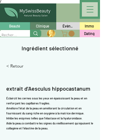
Γ
Beauté
Clinique
Évèn..
Immo
Dating
Ingrédient sélectionné
< Retour
extrait d'Aesculus hippocastanum
Éclaircit les cernes sous les yeux en épaississant la peau et en
renforçant les capillaires fragiles.
Améliore l’état de la peau en améliorant la circulation et en
fournissant du sang riche en oxygène à la matrice dermique.
Inhibe les enzymes telles que l’élastase et la hyaluronidase.
Aide la peau à combattre les signes du vieillissement qui épuisent
le
collagène
et
l’élastine
de la peau.