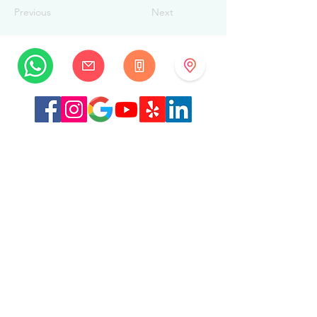
Previous
Next
MySwissBeauty
Rue Albrecht-Haller 14
2502 Biel/Bienne
Suisse
+41 32 322 7781
info@myswissbeauty.com
©2026 par MySwissBeauty avec Wix.com
Lien :
Contributeur WIX MySwissBeauty Professional
Services
Lien vers notre
politique de confidentialité/RGPD
Ce site Web est conforme à la loi HIPAA