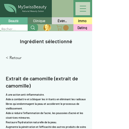
Γ
Beauté
Clinique
Évèn..
Immo
Dating
Ingrédient sélectionné
< Retour
Extrait de camomille (extrait de
camomille)
A une action anti-inflammatoire.
Aide à combattre et à bloquer les irritants en éliminant les radicaux
libres qui endommagent la peau et accélèrent le processus de
vieillissement.
Aide à réduire l’inflammation de l’acné, les poussées d’acné et les
cicatrices mineures.
Restaure l'hydratation naturelle de la peau.
Augmente la pénétration et l’efficacité des autres produits de soins