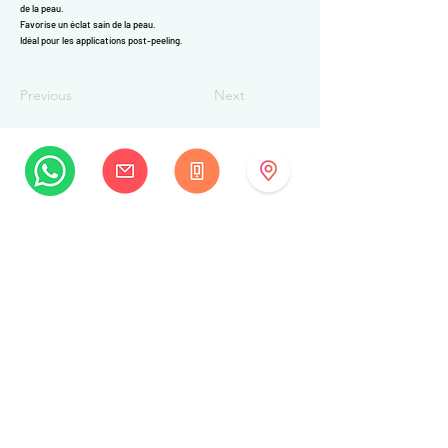
de la peau.
Favorise un éclat sain de la peau.
Idéal pour les applications post-peeling.
Previous
Next
MySwissBeauty
Rue Albrecht-Haller 14
2502 Biel/Bienne
Suisse
+41 32 322 7781
info@myswissbeauty.com
©2026 par MySwissBeauty avec Wix.com
Lien :
Contributeur WIX MySwissBeauty Professional