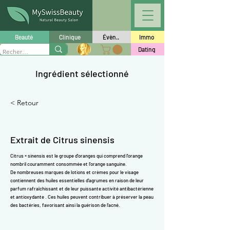
Γ
Beauté
Clinique
Évèn..
Immo
Dating
Ingrédient sélectionné
< Retour
Extrait de Citrus sinensis
Citrus × sinensis est le groupe d'oranges qui comprend l'orange
nombril couramment consommée et l'orange sanguine.
De nombreuses marques de lotions et crèmes pour le visage
contiennent des huiles essentielles d'agrumes en raison de leur
parfum rafraîchissant et de leur puissante activité antibactérienne
et
antioxydante
. Ces huiles peuvent contribuer à préserver la peau
des bactéries, favorisant ainsi la guérison de l'acné.