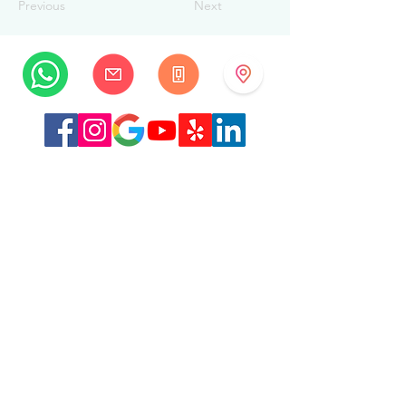
Previous
Next
MySwissBeauty
Rue Albrecht-Haller 14
2502 Biel/Bienne
Suisse
+41 32 322 7781
info@myswissbeauty.com
©2026 par MySwissBeauty avec Wix.com
Lien :
Contributeur WIX MySwissBeauty Professional
Services
Lien vers notre
politique de confidentialité/RGPD
Ce site Web est conforme à la loi HIPAA