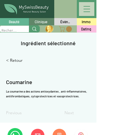
Γ
Beauté
Clinique
Évèn..
Immo
Dating
Ingrédient sélectionné
< Retour
Coumarine
La coumarine a des actions
antioxydantes
, anti-inflammatoires,
antithrombotiques, cytoprotectrices et vasoprotectrices.
Previous
Next