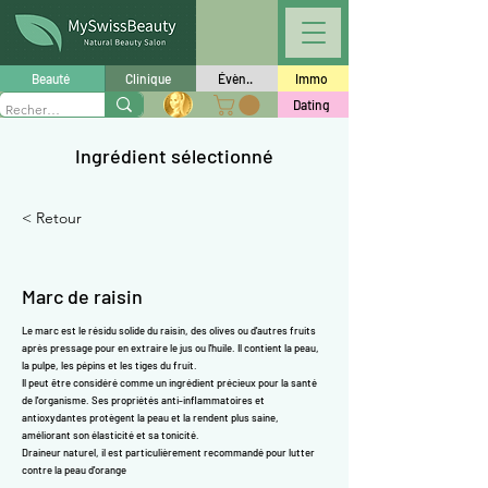
Γ
Beauté
Clinique
Évèn..
Immo
Dating
Ingrédient sélectionné
< Retour
Marc de raisin
Le marc est le résidu solide du raisin, des olives ou d'autres fruits
après pressage pour en extraire le jus ou l'huile. Il contient la peau,
la pulpe, les pépins et les tiges du fruit.
Il peut être considéré comme un ingrédient précieux pour la santé
de l'organisme. Ses propriétés anti-inflammatoires et
antioxydantes
protègent la peau et la rendent plus saine,
améliorant son élasticité et sa tonicité.
Draineur naturel, il est particulièrement recommandé pour lutter
contre la peau d'orange