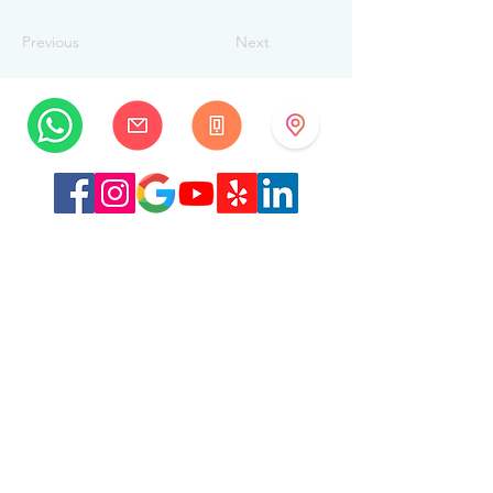
Previous
Next
MySwissBeauty
Rue Albrecht-Haller 14
2502 Biel/Bienne
Suisse
+41 32 322 7781
info@myswissbeauty.com
©2026 par MySwissBeauty avec Wix.com
Lien :
Contributeur WIX MySwissBeauty Professional
Services
Lien vers notre
politique de confidentialité/RGPD
Ce site Web est conforme à la loi HIPAA