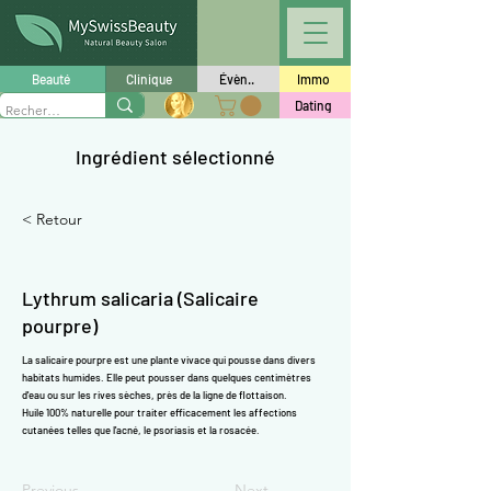
Γ
Beauté
Clinique
Évèn..
Immo
Dating
Ingrédient sélectionné
< Retour
Lythrum salicaria (Salicaire
pourpre)
La salicaire pourpre est une plante vivace qui pousse dans divers
habitats humides. Elle peut pousser dans quelques centimètres
d'eau ou sur les rives sèches, près de la ligne de flottaison.
Huile 100% naturelle pour traiter efficacement les affections
cutanées telles que l'acné, le psoriasis et la rosacée.
Previous
Next