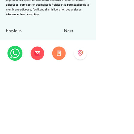
adipeuses, cette action augmente la fluidité et la perméabilité de la
membrane adipeuse, facilitant ainsi la libération des graisses
internes et leur résorption.
Previous
Next
MySwissBeauty
Rue Albrecht-Haller 14
2502 Biel/Bienne
Suisse
+41 32 322 7781
info@myswissbeauty.com
©2026 par MySwissBeauty avec Wix.com
Lien :
Contributeur WIX MySwissBeauty Professional