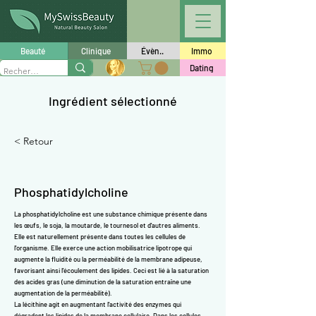
Γ
Beauté
Clinique
Évèn..
Immo
Dating
Ingrédient sélectionné
< Retour
Phosphatidylcholine
La phosphatidylcholine est une substance chimique présente dans
les œufs, le soja, la moutarde, le tournesol et d'autres aliments.
Elle est naturellement présente dans toutes les cellules de
l'organisme. Elle exerce une action mobilisatrice lipotrope qui
augmente la fluidité ou la perméabilité de la membrane adipeuse,
favorisant ainsi l'écoulement des lipides. Ceci est lié à la saturation
des acides gras (une diminution de la saturation entraîne une
augmentation de la perméabilité).
La lécithine agit en augmentant l'activité des
enzymes
qui
dégradent les lipides de la membrane cellulaire. Dans les cellules