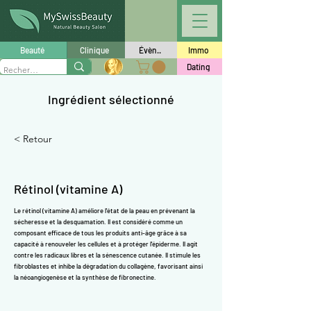
Γ
Beauté
Clinique
Évèn..
Immo
Dating
Ingrédient sélectionné
< Retour
Rétinol (vitamine A)
Le rétinol (vitamine A) améliore l'état de la peau en prévenant la
sécheresse et la desquamation. Il est considéré comme un
composant efficace de tous les produits anti-âge grâce à sa
capacité à renouveler les cellules et à protéger l'épiderme. Il agit
contre les radicaux libres et la sénescence cutanée. Il stimule
les
fibroblastes
et inhibe la dégradation du collagène, favorisant ainsi
la néoangiogenèse et la synthèse de fibronectine.