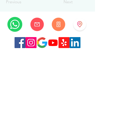
Previous
Next
MySwissBeauty
Rue Albrecht-Haller 14
2502 Biel/Bienne
Suisse
+41 32 322 7781
info@myswissbeauty.com
©2026 par MySwissBeauty avec Wix.com
Lien :
Contributeur WIX MySwissBeauty Professional
Services
Lien vers notre
politique de confidentialité/RGPD
Ce site Web est conforme à la loi HIPAA