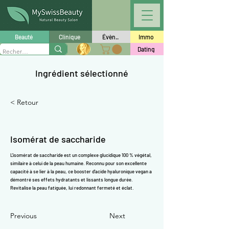
Γ
Beauté
Clinique
Évèn..
Immo
Dating
Ingrédient sélectionné
< Retour
Isomérat de saccharide
L'isomérat de saccharide est un complexe glucidique 100 % végétal,
similaire à celui de la peau humaine. Reconnu pour son excellente
capacité à se lier à la peau, ce booster
d'acide hyaluronique
vegan a
démontré ses effets hydratants et lissants longue durée.
Revitalise la peau fatiguée, lui redonnant fermeté et éclat.
Previous
Next