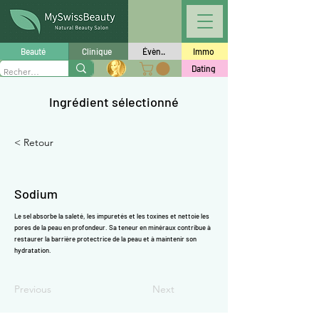
Γ
Beauté
Clinique
Évèn..
Immo
Dating
Ingrédient sélectionné
< Retour
Sodium
Le sel absorbe la saleté, les impuretés et les toxines et nettoie les
pores de la peau en profondeur. Sa teneur en minéraux contribue à
restaurer la barrière protectrice de la peau et à maintenir son
hydratation.
Previous
Next