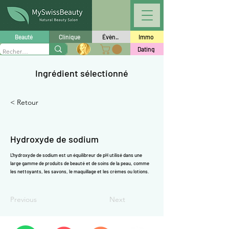
Γ
Beauté
Clinique
Évèn..
Immo
Dating
Ingrédient sélectionné
< Retour
Hydroxyde de sodium
L'hydroxyde de sodium est un équilibreur de pH utilisé dans une
large gamme de produits de beauté et de soins de la peau, comme
les nettoyants, les savons, le maquillage et les crèmes ou lotions.
Previous
Next