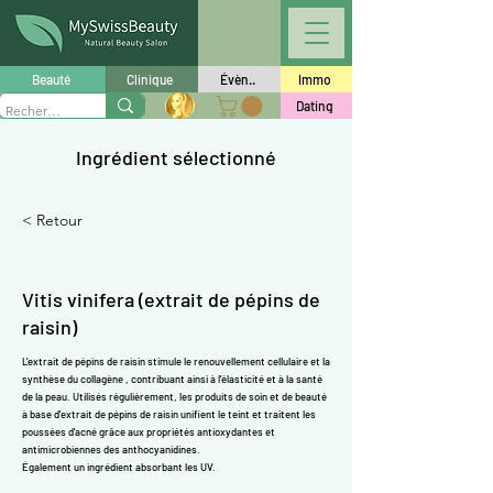
Γ
Beauté
Clinique
Évèn..
Immo
Dating
Ingrédient sélectionné
< Retour
Vitis vinifera (extrait de pépins de
raisin)
L'extrait de pépins de raisin stimule le renouvellement cellulaire et la
synthèse
du collagène
, contribuant ainsi à l'élasticité et à la santé
de la peau. Utilisés régulièrement, les produits de soin et de beauté
à base d'extrait de pépins de raisin unifient le teint et traitent les
poussées d'acné grâce aux propriétés
antioxydantes
et
antimicrobiennes des anthocyanidines.
Également un ingrédient absorbant les UV.