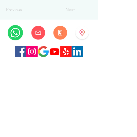
Previous
Next
MySwissBeauty
Rue Albrecht-Haller 14
2502 Biel/Bienne
Suisse
+41 32 322 7781
info@myswissbeauty.com
©2026 par MySwissBeauty avec Wix.com
Lien :
Contributeur WIX MySwissBeauty Professional
Services
Lien vers notre
politique de confidentialité/RGPD
Ce site Web est conforme à la loi HIPAA