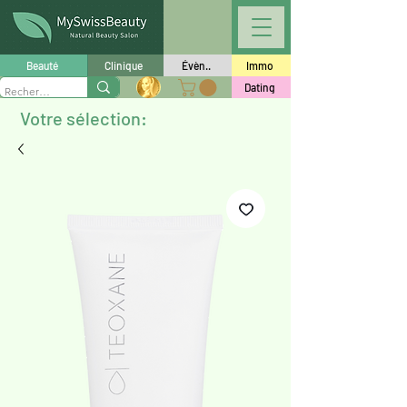
Beauté
Clinique
Évèn..
Immo
Dating
Votre sélection: