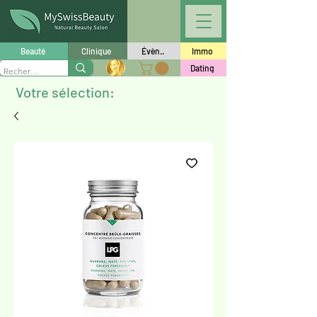
Beauté
Clinique
Évèn..
Immo
Dating
Votre sélection: