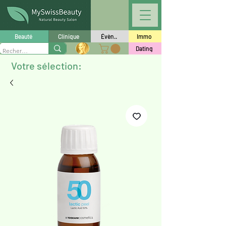
Beauté
Clinique
Évèn..
Immo
Dating
Votre sélection: