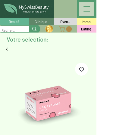
Beauté
Clinique
Évèn..
Immo
Dating
Votre sélection: