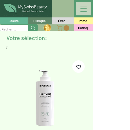
Beauté
Clinique
Évèn..
Immo
Dating
Votre sélection: