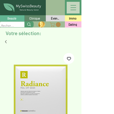
Beauté
Clinique
Évèn..
Immo
Dating
Votre sélection: