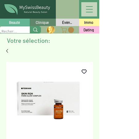
Beauté
Clinique
Évèn..
Immo
Dating
Votre sélection: