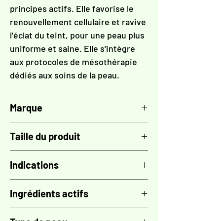
principes actifs. Elle favorise le
renouvellement cellulaire et ravive
l'éclat du teint, pour une peau plus
uniforme et saine. Elle s'intègre
aux protocoles de mésothérapie
dédiés aux soins de la peau.
Marque
TOSKANI
Taille du produit
5 flacons de 5 ml
Indications
- Elle améliore l'apparence de la peau,
Ingrédients actifs
contribuant à lui donner un aspect plus
soigné.
ADN sodique (PDRN)
- Elle favorise un teint plus éclatant,