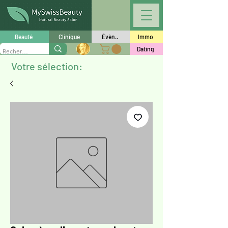
Beauté
Clinique
Évèn..
Immo
Dating
Votre sélection: