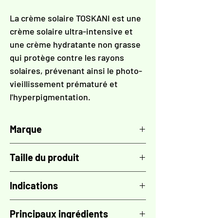
La crème solaire TOSKANI est une
crème solaire ultra-intensive et
une crème hydratante non grasse
qui protège contre les rayons
solaires, prévenant ainsi le photo-
vieillissement prématuré et
l'hyperpigmentation.
Marque
TOSKANI
Taille du produit
50 ml
Indications
- Protège contre les UVA et les UVB
Principaux ingrédients
- Effets antioxydants puissants