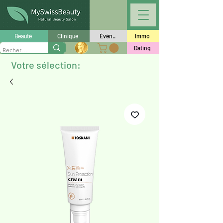
Beauté
Clinique
Évèn..
Immo
Dating
Votre sélection: