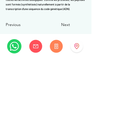
sont formés (synthétisés) naturellement à partir de la
transcription d'une séquence du code génétique (ADN).
Previous
Next
MySwissBeauty
Rue Albrecht-Haller 14
2502 Biel/Bienne
Suisse
+41 32 322 7781
info@myswissbeauty.com
©2026 par MySwissBeauty avec Wix.com
Lien :
Contributeur WIX MySwissBeauty Professional
Services