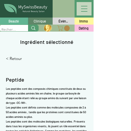
Γ
Beauté
Clinique
Évèn..
Immo
Dating
Ingrédient sélectionné
< Retour
Peptide
Les peptides sont des composés chimiques constitués de deux ou
plusieurs
acides aminés
liés en chaîne, le groupe carboxyle de
chaque acide étant relié au groupe amino du suivant par une liaison
de type -OC-NH-.
Les peptides sont définis comme des molécules composées de 2 à
50
acides aminés
, tandis que les protéines sont constituées de 50
acides aminés ou plus.
Les peptides sont des molécules biologiques naturelles. Présents
dans tous les organismes vivants, ils jouent un rôle essentiel dans
toutes les activités biologiques. Comme les protéines, les peptides