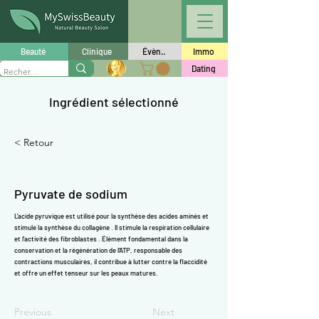
Γ
Beauté
Clinique
Évèn..
Immo
Dating
Ingrédient sélectionné
< Retour
Pyruvate de sodium
L'acide pyruvique est utilisé pour la synthèse des
acides aminés
et
stimule la synthèse
du collagène
. Il stimule la respiration cellulaire
et l'activité
des fibroblastes
. Élément fondamental dans la
conservation et la régénération de l'ATP, responsable des
contractions musculaires, il contribue à lutter contre la flaccidité
et offre un effet tenseur sur les peaux matures.
Previous
Next