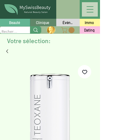
Beauté
Clinique
Évèn..
Immo
Dating
Votre sélection: