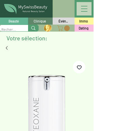
Beauté
Clinique
Évèn..
Immo
Dating
Votre sélection: