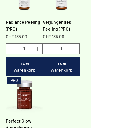
Radiance Peeling
Verjüngendes
(PRO)
Peeling (PRO)
Preis
Preis
CHF 135.00
CHF 135.00
In den
In den
Warenkorb
Warenkorb
PRO
Perfect Glow
Augenkontur-