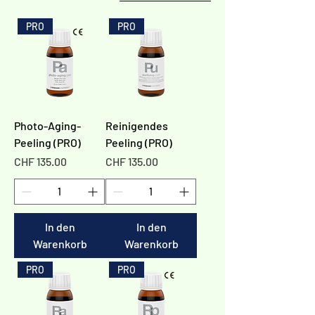
Γ
PRO
PRO
Photo-Aging-
Reinigendes
Peeling (PRO)
Peeling (PRO)
Preis
Preis
CHF 135.00
CHF 135.00
In den
In den
Warenkorb
Warenkorb
PRO
PRO