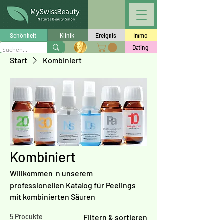
Schönheit
Klinik
Ereignis
Immo
Dating
Start
Kombiniert
Kombiniert
Willkommen in unserem
professionellen Katalog für Peelings
mit kombinierten Säuren
5 Produkte
Filtern & sortieren