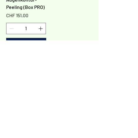
Peeling (Box PRO)
Preis
CHF 151.00
In den
Warenkorb
1
/
1