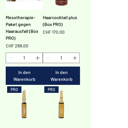
Γ
Mesotherapie-
Haarcocktail plus
Paket gegen
(Box PRO)
Haarausfall (Box
Preis
CHF 170.00
PRO)
Preis
CHF 268.00
In den
In den
Warenkorb
Warenkorb
PRO
PRO