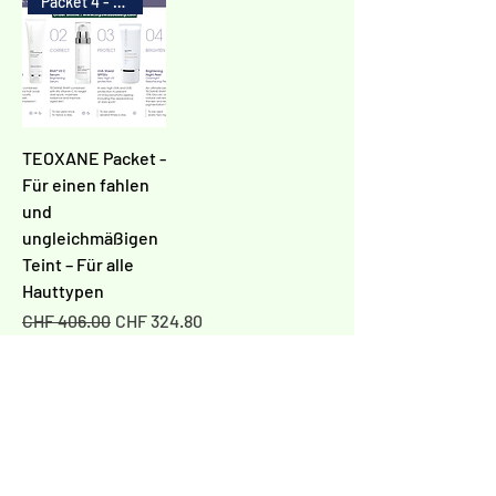
Packet 4 - 20%
TEOXANE Packet -
Für einen fahlen
und
ungleichmäßigen
Teint – Für alle
Hauttypen
Standardpreis
Sale-Preis
CHF 406.00
CHF 324.80
In den
Warenkorb