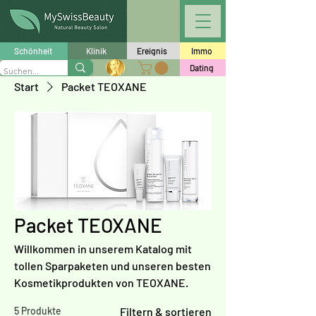
Schönheit
Klinik
Ereignis
Immo
Dating
Start
Packet TEOXANE
Packet TEOXANE
Willkommen in unserem Katalog mit
tollen Sparpaketen und unseren besten
Kosmetikprodukten von TEOXANE.
5 Produkte
Filtern & sortieren