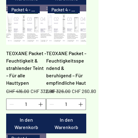
Packet 4 - 20%
Packet 4 - 20%
TEOXANE Packet -
TEOXANE Packet -
Feuchtigkeit &
Feuchtigkeitsspe
strahlender Teint
ndend &
– Für alle
beruhigend – Für
Hauttypen
empfindliche Haut
Standardpreis
Sale-Preis
Standardpreis
Sale-Preis
CHF 416.00
CHF 332.80
CHF 326.00
CHF 260.80
In den
In den
Warenkorb
Warenkorb