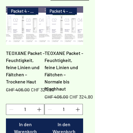
Γ
Packet 4 - 20%
Packet 4 - 20%
TEOXANE Packet -
TEOXANE Packet -
Feuchtigkeit,
Feuchtigkeit,
feine Linien und
feine Linien und
Fältchen –
Fältchen –
Trockene Haut
Normale bis
Mischhaut
Standardpreis
Sale-Preis
CHF 406.00
CHF 324.80
Standardpreis
Sale-Preis
CHF 406.00
CHF 324.80
In den
In den
Warenkorb
Warenkorb