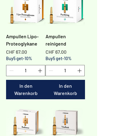
Ampullen Lipo-
Ampullen
Proteoglykane
reinigend
Preis
Preis
CHF 67.00
CHF 67.00
Buy5 get-10%
Buy5 get-10%
In den
In den
Warenkorb
Warenkorb