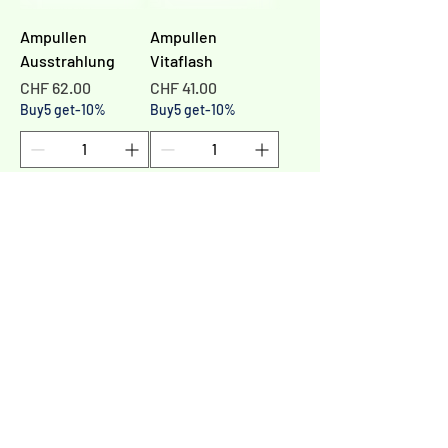
Ampullen
Ampullen
Ausstrahlung
Vitaflash
Preis
Preis
CHF 62.00
CHF 41.00
Buy5 get-10%
Buy5 get-10%
In den
In den
Warenkorb
Warenkorb
1
/
1