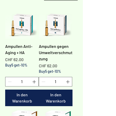
Γ
Ampullen Anti-
Ampullen gegen
Aging + HA
Umweltverschmut
zung
Preis
CHF 62.00
Buy5 get-10%
Preis
CHF 62.00
Buy5 get-10%
In den
In den
Warenkorb
Warenkorb