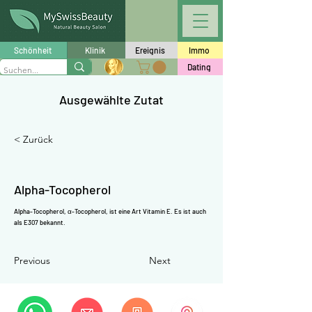
Γ
Schönheit
Klinik
Ereignis
Immo
Dating
Ausgewählte Zutat
< Zurück
Alpha-Tocopherol
Alpha-Tocopherol, α-Tocopherol, ist eine Art
Vitamin E.
Es ist auch
als E307 bekannt.
Previous
Next