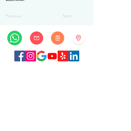
Previous
Next
MySwissBeauty
Albrecht-Haller-Strasse 14
2502 Biel/Bienne
Schweiz
+41 32 322 7781
info@myswissbeauty.com
©2026 by MySwissBeauty mit Wix.com
Link:
MySwissBeauty Professional Services WIX-
Mitwirkende
Link zu unserer
Datenschutzerklärung/DSGVO
Diese Website entspricht den HIPAA-Richtlinien.