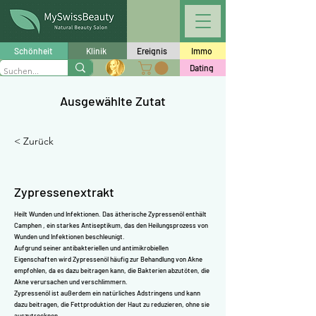
Γ
Schönheit
Klinik
Ereignis
Immo
Dating
Ausgewählte Zutat
< Zurück
Zypressenextrakt
Heilt Wunden und Infektionen. Das ätherische Zypressenöl enthält
Camphen
, ein starkes Antiseptikum, das den Heilungsprozess von
Wunden und Infektionen beschleunigt.
Aufgrund seiner antibakteriellen und antimikrobiellen
Eigenschaften wird Zypressenöl häufig zur Behandlung von Akne
empfohlen, da es dazu beitragen kann, die Bakterien abzutöten, die
Akne verursachen und verschlimmern.
Zypressenöl ist außerdem ein natürliches Adstringens und kann
dazu beitragen, die Fettproduktion der Haut zu reduzieren, ohne sie
auszutrocknen.