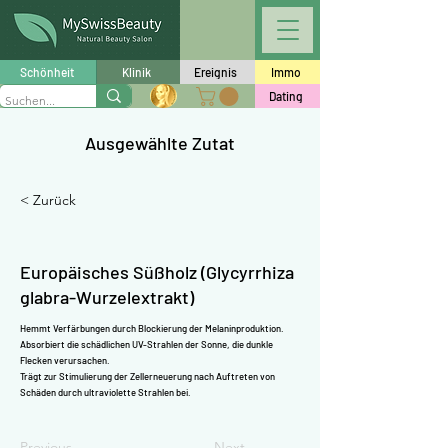
Γ
Schönheit
Klinik
Ereignis
Immo
Dating
Ausgewählte Zutat
< Zurück
Europäisches Süßholz (Glycyrrhiza
glabra-Wurzelextrakt)
Hemmt Verfärbungen durch Blockierung der Melaninproduktion.
Absorbiert die schädlichen UV-Strahlen der Sonne, die dunkle
Flecken verursachen.
Trägt zur Stimulierung der Zellerneuerung nach Auftreten von
Schäden durch ultraviolette Strahlen bei.
Previous
Next