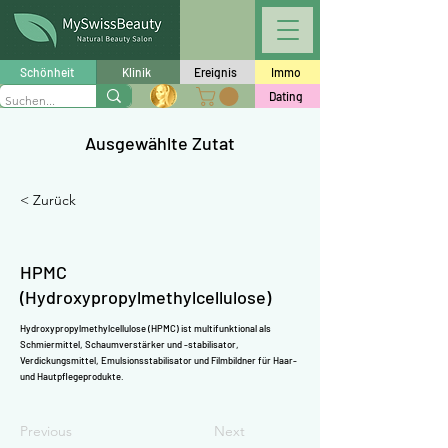
Γ
Schönheit
Klinik
Ereignis
Immo
Dating
Ausgewählte Zutat
< Zurück
HPMC
(Hydroxypropylmethylcellulose)
Hydroxypropylmethylcellulose (HPMC) ist multifunktional als
Schmiermittel, Schaumverstärker und -stabilisator,
Verdickungsmittel, Emulsionsstabilisator und Filmbildner für Haar-
und Hautpflegeprodukte.
Previous
Next