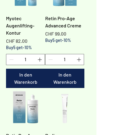
Myotec
Retin Pro-Age
Augenlifting-
Advanced Creme
Kontur
Preis
CHF 99.00
Preis
Buy5 get-10%
CHF 82.00
Buy5 get-10%
In den
In den
Warenkorb
Warenkorb