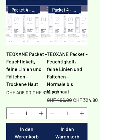
Packet 4 - 20%
Packet 4 - 20%
TEOXANE Packet -
TEOXANE Packet -
Feuchtigkeit,
Feuchtigkeit,
feine Linien und
feine Linien und
Fältchen –
Fältchen –
Trockene Haut
Normale bis
Mischhaut
Standardpreis
Sale-Preis
CHF 406.00
CHF 324.80
Standardpreis
Sale-Preis
CHF 406.00
CHF 324.80
In den
In den
Warenkorb
Warenkorb