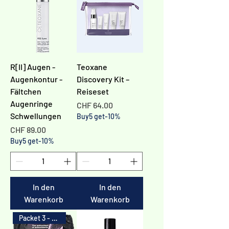
R[II] Augen -
Teoxane
Augenkontur -
Discovery Kit –
Fältchen
Reiseset
Augenringe
Preis
CHF 64.00
Schwellungen
Buy5 get-10%
Preis
CHF 89.00
Buy5 get-10%
In den
In den
Warenkorb
Warenkorb
Packet 3 - 20%