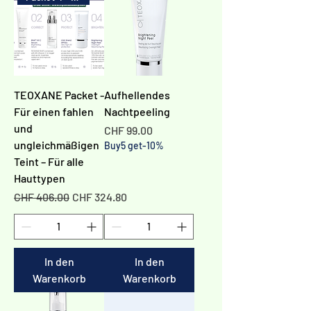
Γ
TEOXANE Packet -
Aufhellendes
Für einen fahlen
Nachtpeeling
und
Preis
CHF 99.00
ungleichmäßigen
Buy5 get-10%
Teint – Für alle
Hauttypen
Standardpreis
Sale-Preis
CHF 406.00
CHF 324.80
In den
In den
Warenkorb
Warenkorb