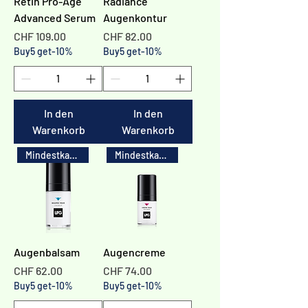
Retin Pro-Age
Radiance
Advanced Serum
Augenkontur
Preis
Preis
CHF 109.00
CHF 82.00
Buy5 get-10%
Buy5 get-10%
In den
In den
Warenkorb
Warenkorb
Mindestkauf 3x
Mindestkauf 3x
Augenbalsam
Augencreme
Preis
Preis
CHF 62.00
CHF 74.00
Buy5 get-10%
Buy5 get-10%