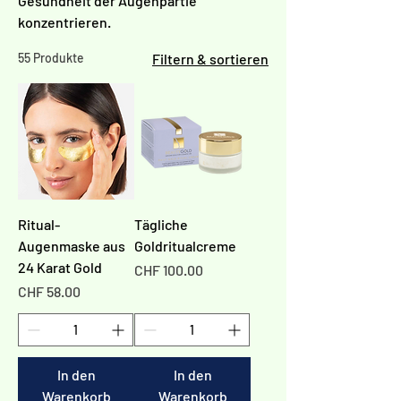
Gesundheit der Augenpartie
konzentrieren.
55 Produkte
Filtern & sortieren
Ritual-
Tägliche
Augenmaske aus
Goldritualcreme
24 Karat Gold
Preis
CHF 100.00
Preis
CHF 58.00
In den
In den
Warenkorb
Warenkorb