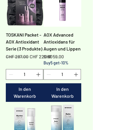
TOSKANI Packet -
AOX Advanced
AOX Antioxidant
Antioxidans für
Serie (3 Produkte)
Augen und Lippen
Standardpreis
Sale-Preis
Preis
CHF 287.00
CHF 229.60
CHF 59.00
Buy5 get-10%
In den
In den
Warenkorb
Warenkorb