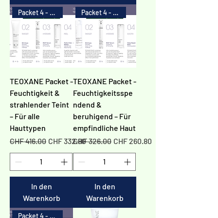
Packet 4 - 20%
Packet 4 - 20%
TEOXANE Packet -
TEOXANE Packet -
Feuchtigkeit &
Feuchtigkeitsspe
strahlender Teint
ndend &
– Für alle
beruhigend – Für
Hauttypen
empfindliche Haut
Standardpreis
Sale-Preis
Standardpreis
Sale-Preis
CHF 416.00
CHF 332.80
CHF 326.00
CHF 260.80
In den
In den
Warenkorb
Warenkorb
Packet 4 - 20%