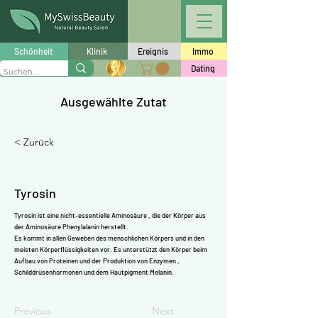
Γ
Schönheit
Klinik
Ereignis
Immo
Dating
Ausgewählte Zutat
< Zurück
Tyrosin
Tyrosin ist eine nicht-essentielle
Aminosäure
, die der Körper aus
der Aminosäure
Phenylalanin
herstellt.
Es kommt in allen Geweben des menschlichen Körpers und in den
meisten Körperflüssigkeiten vor. Es unterstützt den Körper beim
Aufbau
von Proteinen
und der Produktion von
Enzymen
,
Schilddrüsenhormonen und dem Hautpigment
Melanin.
Previous
Next