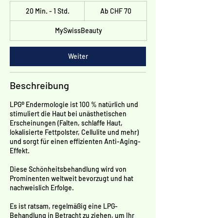
Ab
20 Min. - 1 Std.
2
70
Ab CHF 70
Schweizer
0
Franken
MySwissBeauty
M
i
n
Weiter
.
-
1
Beschreibung
S
t
LPG® Endermologie ist 100 % natürlich und
d
stimuliert die Haut bei unästhetischen
Erscheinungen (Falten, schlaffe Haut,
lokalisierte Fettpolster, Cellulite und mehr)
und sorgt für einen effizienten Anti-Aging-
Effekt.
Diese Schönheitsbehandlung wird von
Prominenten weltweit bevorzugt und hat
nachweislich Erfolge.
Es ist ratsam, regelmäßig eine LPG-
Behandlung in Betracht zu ziehen, um Ihr