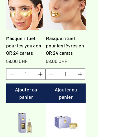
Masque rituel
Masque rituel
pour les yeux en
pour les lèvres en
OR 24 carats
OR 24 carats
Prix
Prix
58.00 CHF
58.00 CHF
Ajouter au
Ajouter au
panier
panier