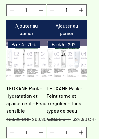
Ajouter au
Ajouter au
panier
panier
Pack 4 - 20%
Pack 4 - 20%
TEOXANE Pack -
TEOXANE Pack -
Hydratation et
Teint terne et
apaisement - Peau
irrégulier - Tous
sensible
types de peau
Prix original
Prix promotionnel
Prix original
Prix promotionnel
326.00 CHF
260.80 CHF
406.00 CHF
324.80 CHF