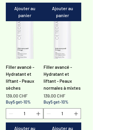
Ajouter au
Ajouter au
panier
panier
Filler avancé -
Filler avancé -
Hydratant et
Hydratant et
liftant - Peaux
liftant - Peaux
sèches
normales à mixtes
Prix
Prix
139.00 CHF
139.00 CHF
Buy5 get-10%
Buy5 get-10%
Ajouter au
Ajouter au