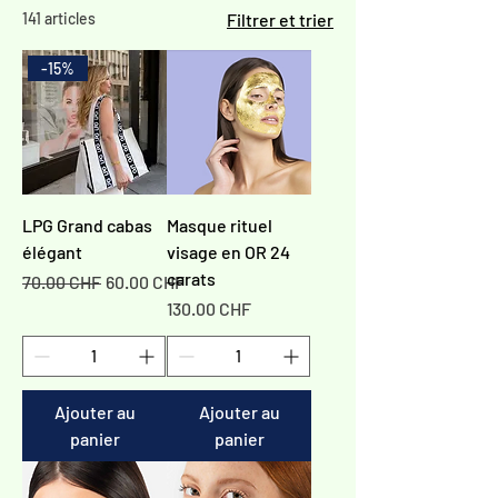
141 articles
Filtrer et trier
-15%
LPG Grand cabas
Masque rituel
élégant
visage en OR 24
carats
Prix original
Prix promotionnel
70.00 CHF
60.00 CHF
Prix
130.00 CHF
Ajouter au
Ajouter au
panier
panier