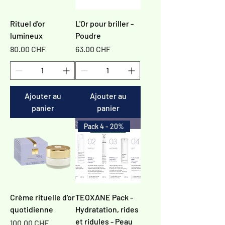
Rituel d'or
L'Or pour briller -
lumineux
Poudre
Prix
Prix
80.00 CHF
63.00 CHF
Ajouter au
Ajouter au
panier
panier
Pack 4 - 20%
Crème rituelle d'or
TEOXANE Pack -
quotidienne
Hydratation, rides
et ridules - Peau
Prix
100.00 CHF