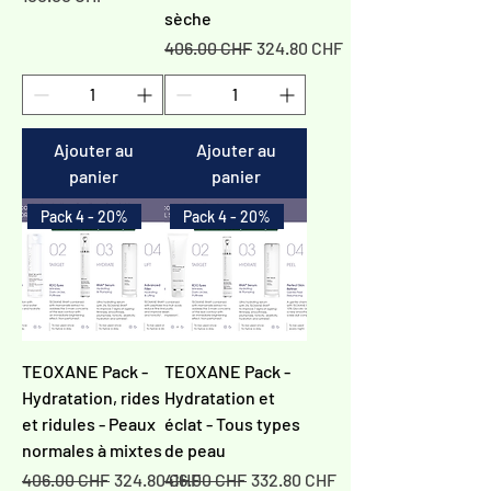
Γ
sèche
Prix original
Prix promotionnel
406.00 CHF
324.80 CHF
Ajouter au
Ajouter au
panier
panier
Pack 4 - 20%
Pack 4 - 20%
TEOXANE Pack -
TEOXANE Pack -
Hydratation, rides
Hydratation et
et ridules - Peaux
éclat - Tous types
normales à mixtes
de peau
Prix original
Prix promotionnel
Prix original
Prix promotionnel
406.00 CHF
324.80 CHF
416.00 CHF
332.80 CHF