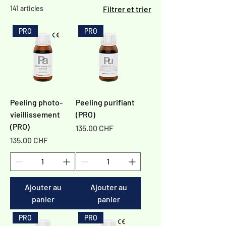
141 articles
Filtrer et trier
PRO
PRO
Peeling photo-
Peeling purifiant
vieillissement
(PRO)
(PRO)
Prix
135.00 CHF
Prix
135.00 CHF
Ajouter au
Ajouter au
panier
panier
PRO
PRO