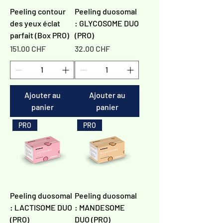
Peeling contour
Peeling duosomal
des yeux éclat
: GLYCOSOME DUO
parfait (Box PRO)
(PRO)
Prix
Prix
151.00 CHF
32.00 CHF
Ajouter au
Ajouter au
panier
panier
PRO
PRO
Peeling duosomal
Peeling duosomal
: LACTISOME DUO
: MANDESOME
(PRO)
DUO (PRO)