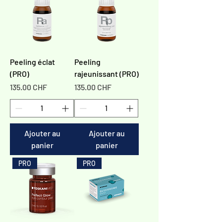
Peeling éclat
Peeling
(PRO)
rajeunissant (PRO)
Prix
Prix
135.00 CHF
135.00 CHF
Ajouter au
Ajouter au
panier
panier
PRO
PRO