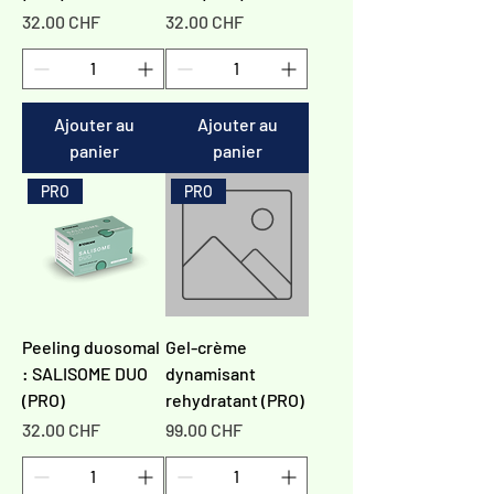
Γ
Prix
Prix
32.00 CHF
32.00 CHF
Ajouter au
Ajouter au
panier
panier
PRO
PRO
Peeling duosomal
Gel-crème
: SALISOME DUO
dynamisant
(PRO)
rehydratant (PRO)
Prix
Prix
32.00 CHF
99.00 CHF