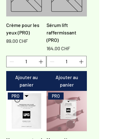
Crème pour les
Sérum lift
yeux (PRO)
raffermissant
(PRO)
Prix
89.00 CHF
Prix
164.00 CHF
Ajouter au
Ajouter au
panier
panier
PRO
PRO