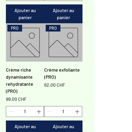
Ajouter au
Ajouter au
panier
panier
PRO
PRO
Crème riche
Crème exfoliante
dynamisante
(PRO)
rehydratante
Prix
62.00 CHF
(PRO)
Prix
99.00 CHF
Ajouter au
Ajouter au