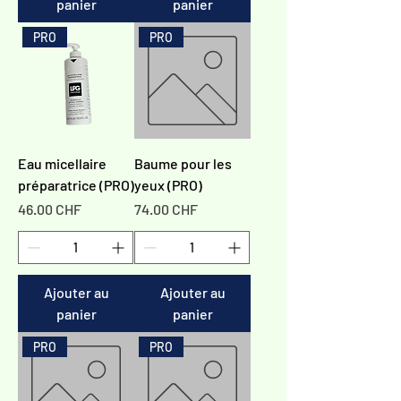
panier
panier
PRO
PRO
Eau micellaire
Baume pour les
préparatrice (PRO)
yeux (PRO)
Prix
Prix
46.00 CHF
74.00 CHF
Ajouter au
Ajouter au
panier
panier
PRO
PRO