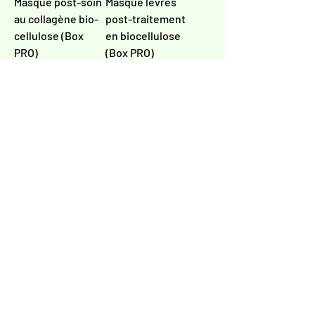
Masque post-soin
Masque lèvres
au collagène bio-
post-traitement
cellulose (Box
en biocellulose
PRO)
(Box PRO)
Prix
Prix
189.00 CHF
131.00 CHF
Ajouter au
Ajouter au
panier
panier
PRO
PRO
Crème
Masque mains
resurfaçante
post-traitement
micropeeling
(PRO)