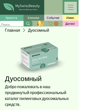
Красота
Клиника
Событие
Иммо
Датинг
Главная
Дуосомный
Дуосомный
Добро пожаловать в наш
продвинутый профессиональный
каталог пилинговых дуосомальных
средств.