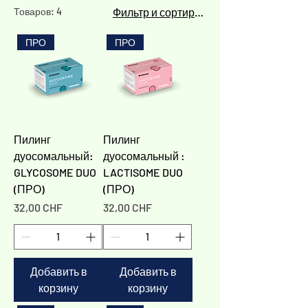
Γ
Товаров: 4
Фильтр и сортировка
ПРО
ПРО
Пилинг
Пилинг
дуосомальный:
дуосомальный :
GLYCOSOME DUO
LACTISOME DUO
(ПРО)
(ПРО)
Цена
Цена
32,00 CHF
32,00 CHF
Добавить в
Добавить в
корзину
корзину