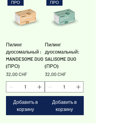
ПРО
ПРО
Пилинг
Пилинг
дуосомальный :
дуосомальный:
MANDESOME DUO
SALISOME DUO
(ПРО)
(ПРО)
Цена
Цена
32,00 CHF
32,00 CHF
Добавить в
Добавить в
корзину
корзину