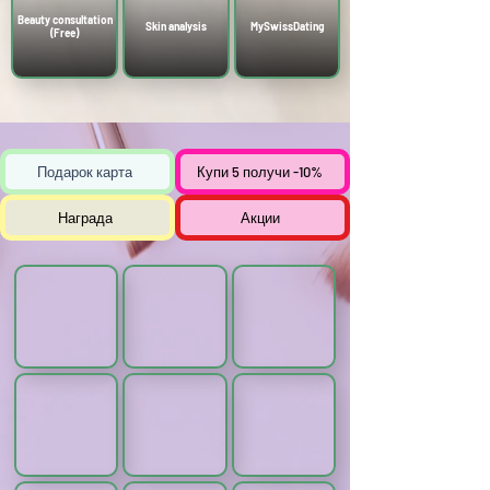
Γ
Beauty consultation
Skin analysis
MySwissDating
(Free)
Подарок карта
Купи 5 получи -10%
Награда
Акции