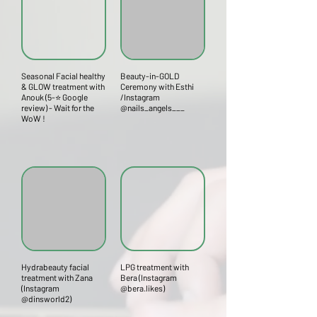
Seasonal Facial healthy
Beauty-in-GOLD
& GLOW treatment with
Ceremony with Esthi
Anouk (5-⭐ Google
/Instagram
review) - Wait for the
@nails_angels___
WoW !
Hydrabeauty facial
LPG treatment with
treatment with Zana
Bera (Instagram
(Instagram
@bera.likes)
@dinsworld2)