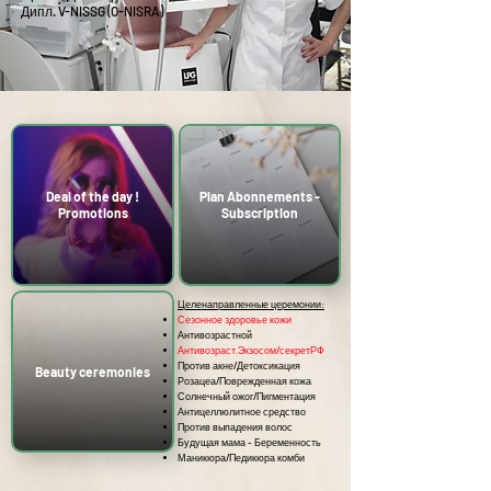
Дипл. V-NISSG (O-NISRA)
Deal of the day !
Plan Abonnements -
Promotions
Subscription
Целенаправленные церемонии:
Сезонное здоровье кожи
Антивозрастной
Антивозраст.Экзосом/секретРФ
Против акне/Детоксикация
Beauty ceremonies
Розацеа/Поврежденная кожа
Солнечный ожог/Пигментация
Антицеллюлитное средство
Против выпадения волос
Будущая мама - Беременность
Маникюра/Педикюра комби