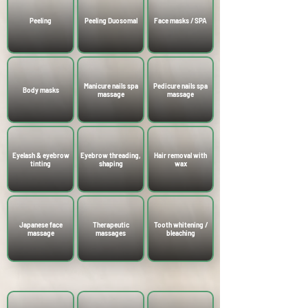
Peeling
Peeling Duosomal
Face masks / SPA
Manicure nails spa
Pedicure nails spa
Body masks
massage
massage
Eyelash & eyebrow
Eyebrow threading,
Hair removal with
tinting
shaping
wax
Japanese face
Therapeutic
Tooth whitening /
massage
massages
bleaching