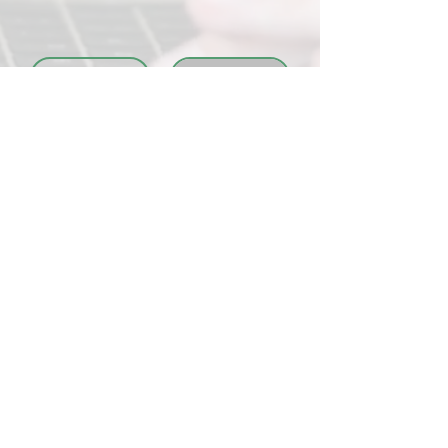
Meso Hair treatment
Beauty expertise
with Zana (Instagram
interview by Tatiana
@dinsworld2)
(Vlog) with Irina
(MySwissBeauty
Founder &
Dipl.Med.Aesthetician)