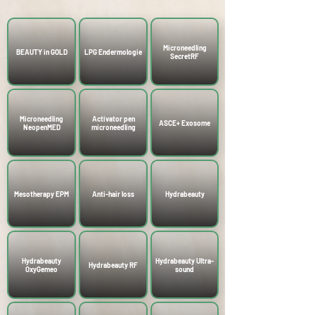
Microneedling
BEAUTY in GOLD
LPG Endermologie
SecretRF
Microneedling
Activator pen
ASCE+ Exosome
NeopenMED
microneedling
Mesotherapy EPM
Anti-hair loss
Hydrabeauty
Hydrabeauty
Hydrabeauty Ultra-
Hydrabeauty RF
OxyGemeo
sound