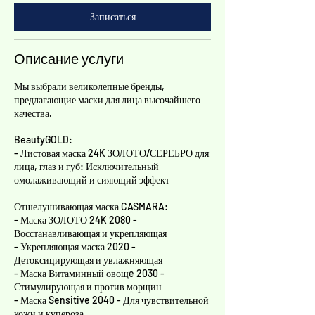
м
Записаться
и
н
у
Описание услуги
т
Мы выбрали великолепные бренды,
предлагающие маски для лица высочайшего
качества.
BeautyGOLD:
- Листовая маска 24K ЗОЛОТО/СЕРЕБРО для
лица, глаз и губ: Исключительный
омолаживающий и сияющий эффект
Отшелушивающая маска CASMARA:
- Маска ЗОЛОТО 24K 2080 -
Восстанавливающая и укрепляющая
- Укрепляющая маска 2020 -
Детоксицирующая и увлажняющая
- Маска Витаминный овощe 2030 -
Стимулирующая и против морщин
- Маска Sensitive 2040 - Для чувствительной
кожи и купероза