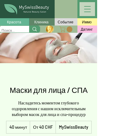
Красота
Клиника
Событие
Иммо
Датинг
Маски для лица / СПА
Насладитесь моментом глубокого
оздоровления с нашим исключительным
выбором масок для лица и спа-процедур
От
40 минут
4
40
От 40 CHF
MySwissBeauty
швейцарских
0
франков