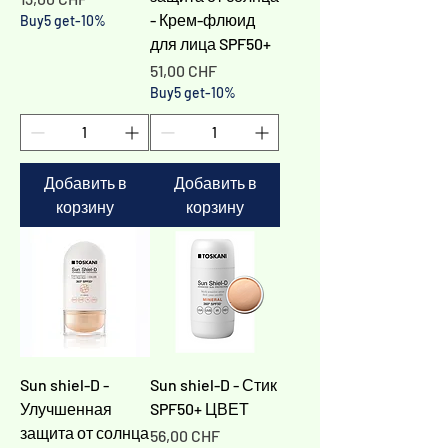
- Крем-флюид
Buy5 get-10%
для лица SPF50+
Цена
51,00 CHF
Buy5 get-10%
Добавить в
Добавить в
корзину
корзину
Sun shiel-D -
Sun shiel-D - Стик
Улучшенная
SPF50+ ЦВЕТ
защита от солнца
Цена
56,00 CHF