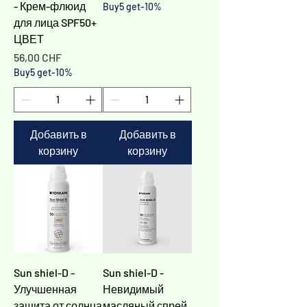
- Крем-флюид
Buy5 get-10%
для лица SPF50+
ЦВЕТ
Цена
56,00 CHF
Buy5 get-10%
Добавить в
Добавить в
корзину
корзину
Sun shiel-D -
Sun shiel-D -
Улучшенная
Невидимый
защита от солнца
масляный спрей