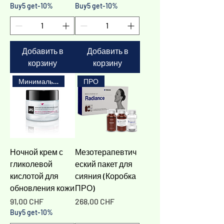
Buy5 get-10%
Buy5 get-10%
Добавить в
Добавить в
корзину
корзину
Минимальная покупка 3x
ПРО
Ночной крем с
Мезотерапевтич
гликолевой
еский пакет для
кислотой для
сияния (Коробка
обновления кожи
ПРО)
Цена
Цена
91,00 CHF
268,00 CHF
Buy5 get-10%