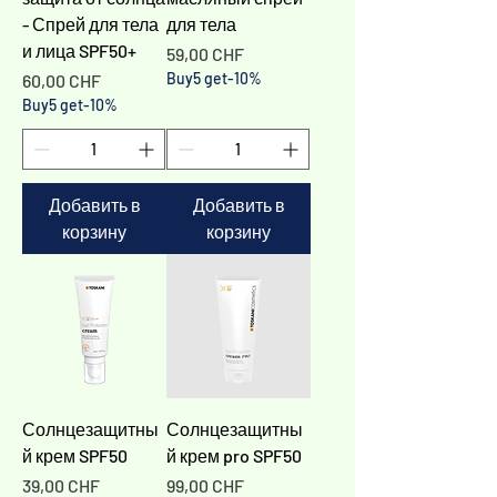
- Спрей для тела
для тела
и лица SPF50+
Цена
59,00 CHF
Цена
Buy5 get-10%
60,00 CHF
Buy5 get-10%
Добавить в
Добавить в
корзину
корзину
Солнцезащитны
Солнцезащитны
й крем SPF50
й крем pro SPF50
Цена
Цена
39,00 CHF
99,00 CHF