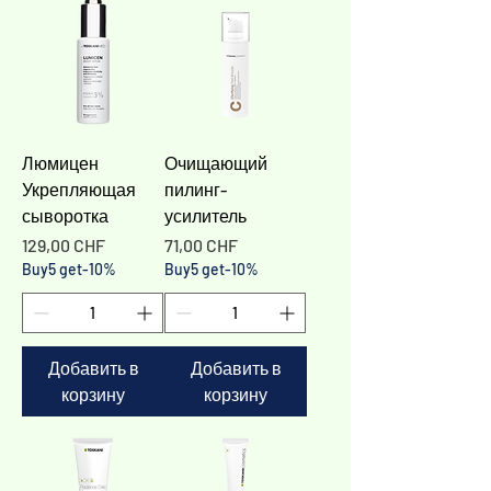
Люмицен
Очищающий
Укрепляющая
пилинг-
сыворотка
усилитель
Цена
Цена
129,00 CHF
71,00 CHF
Buy5 get-10%
Buy5 get-10%
Добавить в
Добавить в
корзину
корзину