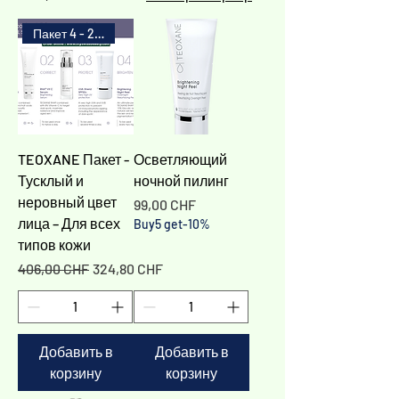
Пакет 4 - 20%
TEOXANE Пакет -
Осветляющий
Тусклый и
ночной пилинг
неровный цвет
Цена
99,00 CHF
лица – Для всех
Buy5 get-10%
типов кожи
Обычная цена
Цена со скидкой
406,00 CHF
324,80 CHF
Добавить в
Добавить в
корзину
корзину