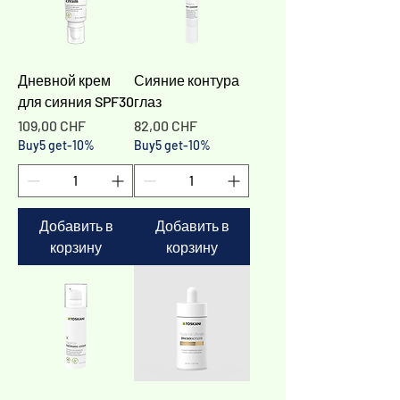
Дневной крем
Сияние контура
для сияния SPF30
глаз
Цена
Цена
109,00 CHF
82,00 CHF
Buy5 get-10%
Buy5 get-10%
Добавить в
Добавить в
корзину
корзину