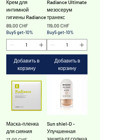
Γ
Крем для
Radiance Ultimate
интимной
мезосерум
гигиены Radiance
транекс
Цена
Цена
89,00 CHF
119,00 CHF
Buy5 get-10%
Buy5 get-10%
Добавить в
Добавить в
корзину
корзину
Маска-пленка
Sun shiel-D -
для сияния
Улучшенная
защита от солнца
Цена
13,00 CHF