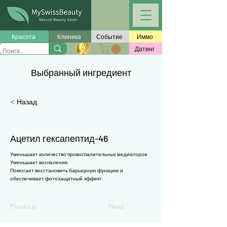
Γ
Красота
Клиника
Событие
Иммо
Датинг
Выбранный ингредиент
< Назад
Ацетил гексапептид-46
Уменьшает количество провоспалительных медиаторов.
Уменьшает воспаление.
Помогает восстановить барьерную функцию и
обеспечивает фотозащитный эффект.
Previous
Next