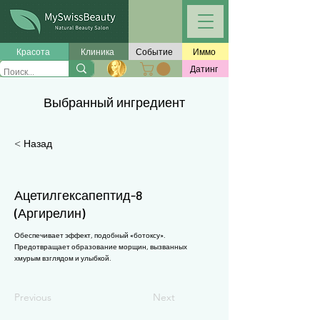
Γ
Красота
Клиника
Событие
Иммо
Датинг
Выбранный ингредиент
< Назад
Ацетилгексапептид-8
(Аргирелин)
Обеспечивает эффект, подобный «ботоксу».
Предотвращает образование морщин, вызванных
хмурым взглядом и улыбкой.
Previous
Next