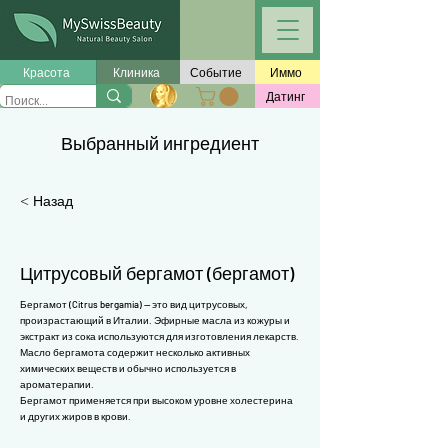
Γ
Красота
Клиника
Событие
Иммо
Датинг
Выбранный ингредиент
< Назад
Цитрусовый бергамот (бергамот)
Бергамот (Citrus bergamia) — это вид цитрусовых,
произрастающий в Италии. Эфирные масла из кожуры и
экстракт из сока используются для изготовления лекарств.
Масло бергамота содержит несколько активных
химических веществ и обычно используется в
ароматерапии.
Бергамот применяется при высоком уровне холестерина
и других жиров в крови.