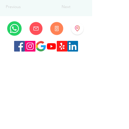
Previous
Next
MySwissBeauty
Albrecht-Haller-Strasse 14
2502 Биль/Бьенн
Швейцария
+41 32 322 7781
info@myswissbeauty.com
©2026 MySwissBeauty совместно с Wix.com
Ссылка:
MySwissBeauty Professional Services, участник
WIX
Ссылка на нашу
политику
конфиденциальности/GDPR
Данный веб-сайт соответствует требованиям HIPAA.