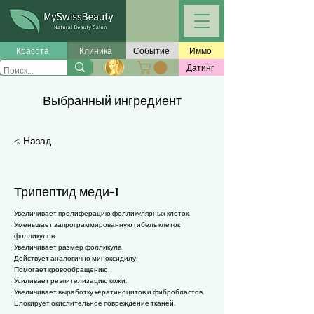
Γ
Красота
Клиника
Событие
Иммо
Датинг
Выбранный ингредиент
< Назад
Трипептид меди-1
Увеличивает пролиферацию фолликулярных клеток.
Уменьшает запрограммированную гибель клеток
фолликулов.
Увеличивает размер фолликула.
Действует аналогично миноксидилу.
Помогает кровообращению.
Усиливает реэпителизацию кожи.
Увеличивает выработку кератиноцитов и фибробластов.
Блокирует окислительное повреждение тканей.