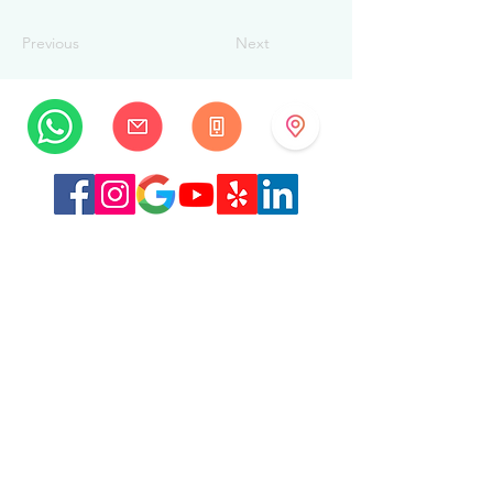
Previous
Next
MySwissBeauty
Albrecht-Haller-Strasse 14
2502 Биль/Бьенн
Швейцария
+41 32 322 7781
info@myswissbeauty.com
©2026 MySwissBeauty совместно с Wix.com
Ссылка:
MySwissBeauty Professional Services, участник
WIX
Ссылка на нашу
политику
конфиденциальности/GDPR
Данный веб-сайт соответствует требованиям HIPAA.