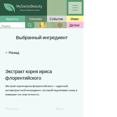
Γ
Красота
Клиника
Событие
Иммо
Датинг
Выбранный ингредиент
< Назад
Экстракт корня ириса
флорентийского
Экстракт корня ириса флорентийского — чудесный
антивозрастной ингредиент, который подтягивает кожу и
повышает ее эластичность.
Previous
Next